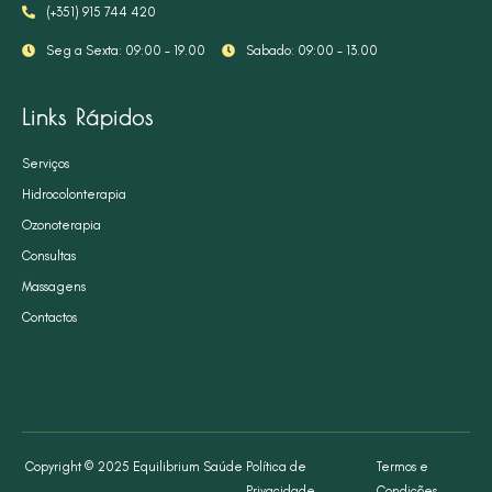
(+351) 915 744 420
Seg a Sexta: 09:00 - 19.00
Sabado: 09:00 - 13.00
Links Rápidos
Serviços
Hidrocolonterapia
Ozonoterapia
Consultas
Massagens
Contactos
Copyright © 2025 Equilibrium Saúde
Política de
Termos e
Privacidade
Condições