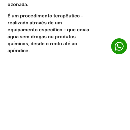
ozonada.
É um procedimento terapêutico –
realizado através de um
equipamento específico – que envia
água sem drogas ou produtos
químicos, desde o recto até ao
apêndice.
O cólon, ou intestino grosso, é a parte
final do sistema digestivo humano e
desempenha um papel vital na
eliminação de resíduos, conservação
de água e absorção de eletrólitos e
minerais. No entanto, a presença de
resíduos como
fezes impactadas
,
parasitas
, tecido celular morto e
toxinas no cólon pode levar a
problemas de saúde como
fadiga
,