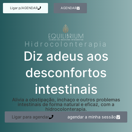
Ligar p/AGENDAR
AGENDAR
Hidrocolonterapia
Diz adeus aos
desconfortos
intestinais
Alivia a obstipação, inchaço e outros problemas
intestinais de forma natural e eficaz, com a
hidrocolonterapia.
Ligar para agendar
agendar a minha sessão